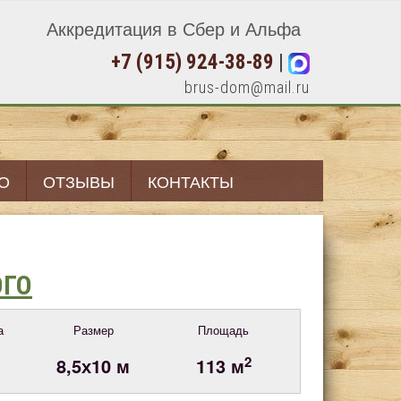
Аккредитация в Сбер и Альфа
+7 (915) 924-38-89
|
brus-dom@mail.ru
О
ОТЗЫВЫ
КОНТАКТЫ
ОГО
а
Размер
Площадь
2
8,5х10 м
113 м