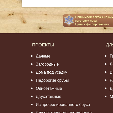
ПРОЕКТЫ
ДЛ
Дачные
Г
Загородные
Л
Дома под усадку
В
Недорогие срубы
Р
Одноэтажные
Д
Двухэтажные
М
Из профилированного бруса
Для постоянного проживания