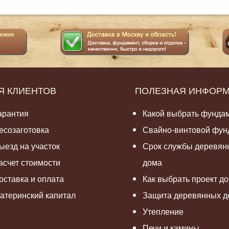
Я КЛИЕНТОВ
ПОЛЕЗНАЯ ИНФОР
арантия
Какой выбрать фунда
есозаготовка
Свайно-винтовой фун
ыезд на участок
Срок службы деревян
асчет стоимости
дома
оставка и оплата
Как выбрать проект д
атеринский капитал
Защита деревянных д
Утепление
Печи и камины