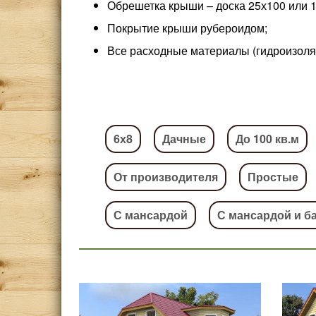
Обрешетка крыши – доска 25х100 или 1
Покрытие крыши рубероидом;
Все расходные материалы (гидроизоляци
6х8
Дачные
До 100 кв.м
От производителя
Простые
С мансардой
С мансардой и б