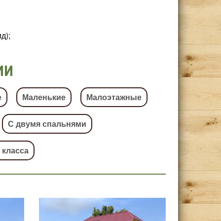
д);
ИИ
е
Маленькие
Малоэтажные
С двумя спальнями
 класса