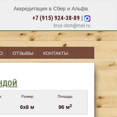
Аккредитация в Сбер и Альфа
+7 (915) 924-38-89
|
brus-dom@mail.ru
О
ОТЗЫВЫ
КОНТАКТЫ
АНДОЙ
а
Размер
Площадь
2
6х8 м
96 м