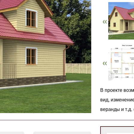
В проекте воз
вид, изменени
веранды и т.д.