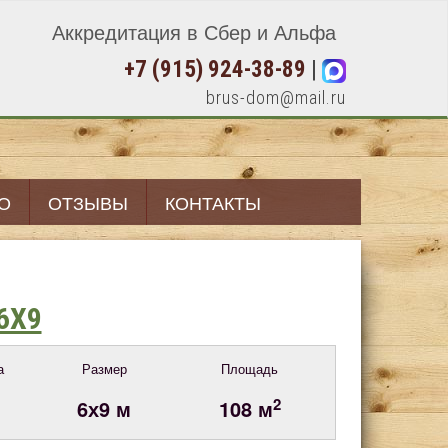
Аккредитация в Сбер и Альфа
+7 (915) 924-38-89
|
brus-dom@mail.ru
О
ОТЗЫВЫ
КОНТАКТЫ
6Х9
а
Размер
Площадь
2
6х9 м
108 м