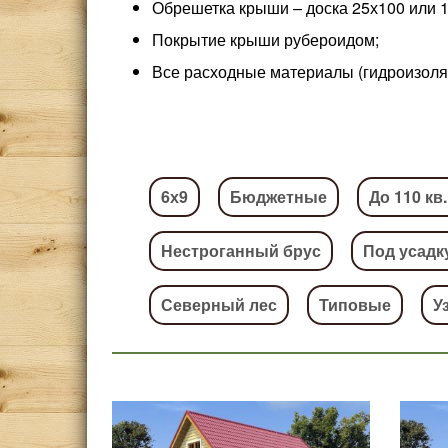
Обрешетка крыши – доска 25х100 или 1
Покрытие крыши рубероидом;
Все расходные материалы (гидроизоляци
6х9
Бюджетные
До 110 кв
Нестроганный брус
Под усадк
Северный лес
Типовые
У