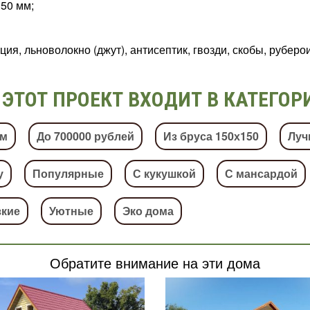
50 мм;
я, льноволокно (джут), антисептик, гвозди, скобы, руберои
ЭТОТ ПРОЕКТ ВХОДИТ В КАТЕГОР
.м
До 700000 рублей
Из бруса 150х150
Луч
у
Популярные
С кукушкой
С мансардой
зкие
Уютные
Эко дома
Обратите внимание на эти дома