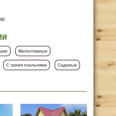
д);
ИИ
шие
Малоэтажные
С тремя спальнями
Садовые