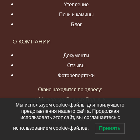
Утепление
Печи и камины
Блог
О КОМПАНИИ
Документы
Отзывы
Фоторепортажи
Офис находится по адресу:
г. Москва, ул. Вешних Вод, д. 8
Мы используем cookie-файлы для наилучшего
(предварительная запись)
представления нашего сайта. Продолжая
использовать этот сайт, вы соглашаетесь с
+7 (915) 924-38-89
использованием cookie-файлов.
brus-dom@mail.ru
Принять