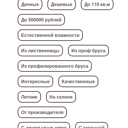
Дачные
Дешевые
До 110 кв.м
До 500000 рублей
Естественной влажности
Из лиственницы
Из проф бруса
Из профилированного бруса
Интересные
Качественные
Летние
На склоне
От производителя
С двумя спальнями
С террасой