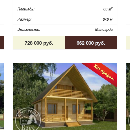
2
Площадь:
63 м
Размер:
6х6 м
Этажность:
Мансарда
728 000 руб.
662 000 руб.