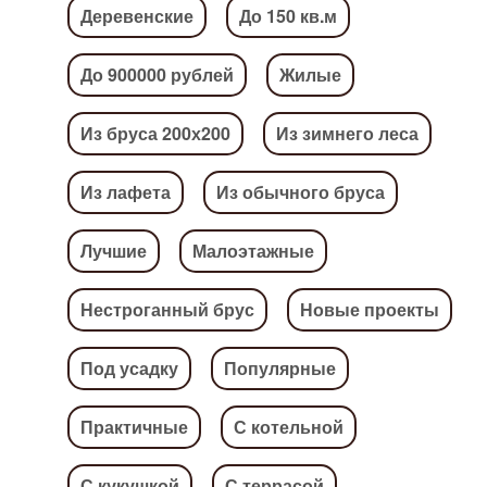
Деревенские
До 150 кв.м
До 900000 рублей
Жилые
Из бруса 200х200
Из зимнего леса
Из лафета
Из обычного бруса
Лучшие
Малоэтажные
Нестроганный брус
Новые проекты
Под усадку
Популярные
Практичные
С котельной
С кукушкой
С террасой