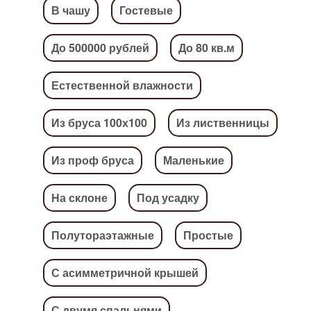
В чашу
Гостевые
До 500000 рублей
До 80 кв.м
Естественной влажности
Из бруса 100х100
Из лиственницы
Из проф бруса
Маленькие
На склоне
Под усадку
Полутораэтажные
Простые
С асимметричной крышей
С двумя спальнями